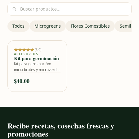
Bu
Todos
Microgreens
Flores Comestibles
Semillas
(5.0)
Añadir al carrito
ACCESORIOS
Kit para germinación
Kit para germinación:
inicia brotes y microverdes
frescos en casa de forma
$40.00
simple.
Recibe recetas, cosechas frescas y
promociones