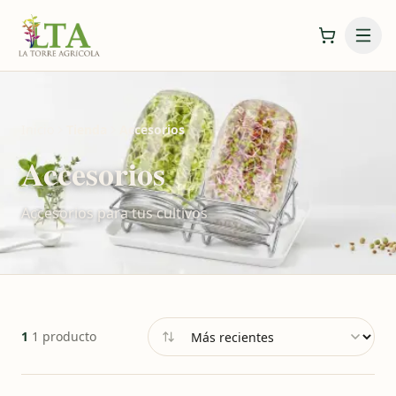
Inicio
Tienda
Accesorios
Accesorios
Accesorios para tus cultivos
1
1 producto
Ordenar por