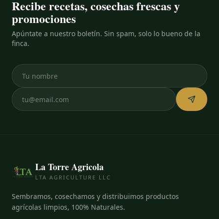
Recibe recetas, cosechas frescas y
hogares con espacio
promociones
limitado que desean
disfrutar de cosechas
frescas sin las
Apúntate a nuestro boletín. Sin spam, solo lo bueno de la
complicaciones de un
finca.
árbol gigante.
La Torre Agricola
LTA AGRICULTURE LLC
Sembramos, cosechamos y distribuimos productos
agrícolas limpios, 100% Naturales.