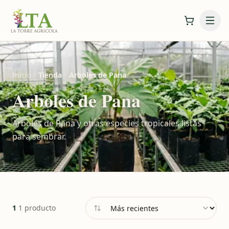
Inicio
Tienda
Arboles de Pana
Arboles de Pana
Arboles de Pana y otras especies tropicales listas
para sembrar.
1
1 producto
Ordenar por