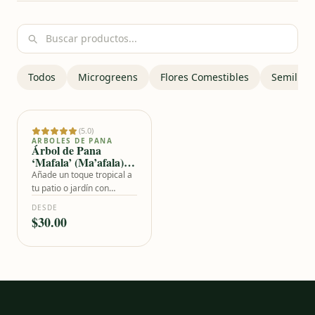
Bu
Todos
Microgreens
Flores Comestibles
Semillas
(5.0)
Añadir al carrito
ARBOLES DE PANA
Árbol de Pana
‘Mafala’ (Ma’afala) –
Calidad Premium
Añade un toque tropical a
tu patio o jardín con
nuestro exclusivo Árbol de
DESDE
Pana de la variedad
$30.00
‘Mafala’. Originaria de la
Polinesia, esta variedad es
altamente codiciada por
su tamaño perfectamente
manejable y la excelente
calidad de sus frutos. Es el
árbol frutal ideal para